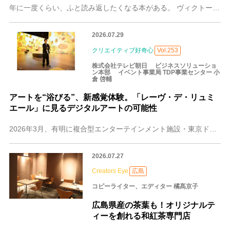
年に一度くらい、ふと読み返したくなる本がある。 ヴィクトール・E・フランクルの『夜と霧』。今さら私が語るまでもない、世界的な名著だ。 私がきちんとこの本を読んだ
2026.07.29
クリエイティブ好奇心
Vol.253
株式会社テレビ朝日 ビジネスソリューショ
ン本部 イベント事業局 TDP事業センター 小
倉 啓輔
アートを“浴びる”、新感覚体験。「レーヴ・デ・リュミ
エール」に見るデジタルアートの可能性
2026年3月、有明に複合型エンターテインメント施設・東京ドリームパークが完成しました。そして6月、その8階に新たにオープンしたのが、没入型デジタルアート空間「
2026.07.27
Creators Eye
広島
コピーライター、エディター 橘髙京子
広島県産の茶葉も！オリジナルテ
ィーを創れる和紅茶専門店