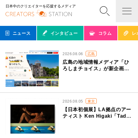
日本中のクリエイターを応援するメディア
ニュース
インタビュー
コラム
レ
2026.08.05
岩手
ニイタカプラス株式会社 取締
役専務兼仙台支社長 菊池 慎
ジャンルレス・自主興行の独
自スタイル。東北発コンテ…
2026.08.05
東京
合同会社TOONIQ 代表社
員/CEO 大木 天翔
アニメ制作現場をDXで改革！
現役大学院生が率いるTOO…