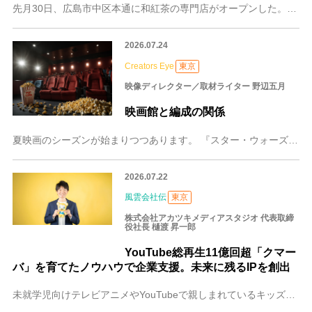
先月30日、広島市中区本通に和紅茶の専門店がオープンした。その名も「和紅茶専門店Camellia88（カメリアハチジュウハチ）」。広島市内には紅茶専門店は何軒か
2026.07.24
Creators Eye
東京
映像ディレクター／取材ライター 野辺五月
映画館と編成の関係
夏映画のシーズンが始まりつつあります。 『スター・ウォーズ／マンダロリアン・アンド・グローグー』や『Michael／マイケル』、『トイ・ストーリー5』など、洋画
2026.07.22
風雲会社伝
東京
株式会社アカツキメディアスタジオ 代表取締
役社長 樋渡 昇一郎
YouTube総再生11億回超「クマー
バ」を育てたノウハウで企業支援。未来に残るIPを創出
未就学児向けテレビアニメやYouTubeで親しまれているキッズ向けIP（キャラクター知財）「クマーバ」の企画・運営をはじめ、映像制作やYouTubeチャンネル運