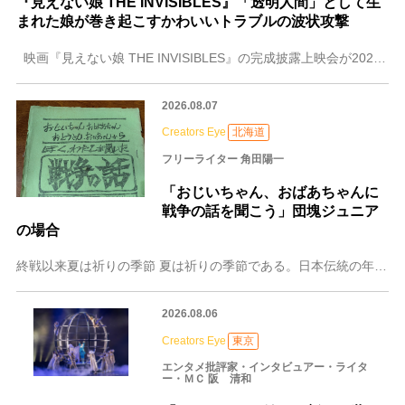
『見えない娘 THE INVISIBLES』「透明人間」として生
まれた娘が巻き起こすかわいいトラブルの波状攻撃
映画『見えない娘 THE INVISIBLES』の完成披露上映会が2026年8月6日（木）、TOHOシネマズ 日比谷（東京都）で開催された。 本作は、なぜか
2026.08.07
Creators Eye
北海道
フリーライター 角田陽一
「おじいちゃん、おばあちゃんに
戦争の話を聞こう」団塊ジュニア
の場合
終戦以来夏は祈りの季節 夏は祈りの季節である。日本伝統の年中行事として、仏式に祖霊を弔う「お盆」が伝承されていたことに加え、昭和20年春から夏に加え苛烈を極める
2026.08.06
Creators Eye
東京
エンタメ批評家・インタビュアー・ライタ
ー・ＭＣ 阪 清和