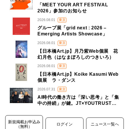
「MEET YOUR ART FESTIVAL
2026」参加のお知らせ
2026.08.01
東京
グループ展「grid next : 2026 –
Emerging Artists Showcase」
2026.08.01
東京
【日本橋Art.jp】月乃紫Web個展 花
幻月色（はなまぼろしのつきいろ）
2026.08.01
東京
【日本橋Art.jp】Koike Kasumi Web
個展 ラ・ダンス
2026.07.31
東京
AI時代の働き方は「深い思考」と「集
中の持続」が鍵。JT×YOUTRUST…
新規掲載お申込み
ログイン
ニュース一覧へ
（無料）