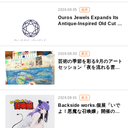
2026.08.05
広島
有限会社メディアドーム 代表
取締役 森元 義晴
広島に根ざし、HP制作で約30
年。変わらぬ“使い手視点”…
2026.07.29
Vol.253
株式会社テレビ朝日 ビジネ
スソリューション本部 イ…
アートを“浴びる”、新感覚体
験。「レーヴ・デ・リュミ…
2026.07.22
東京
株式会社アカツキメディアス
タジオ 代表取締役社長 樋渡…
YouTube総再生11億回超「ク