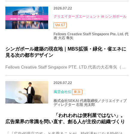
2026.07.22
クリエイターズエージェント in シンガポール
Vol.67
Fellows Creative Staff Singapore Pte. Ltd. 代
表 大石 隼矢
シンガポール建築の現在地｜MBS拡張・緑化・省エネに
見る次の都市デザイン
Fellows Creative Staff Singapore PTE. LTD.代表の大石隼矢（おおいしじゅんや）です。 いつもコラムをお読みいただきありが
2026.07.22
風雲会社伝
東京
株式会社SEKAI 代表取締役／クリエイティブ
ディレクター 石垣 光太郎
「われわれは便利屋ではない」。
広告業界の常識を問い直す、創る人が主役の組織づくり
「『広告代理店です』と名乗ることが、時代遅れになる時代は、もうすぐそこに来ています」──そう語るのは、全国6拠点で広告事業を展開する株式会社SEKAI・代表取締