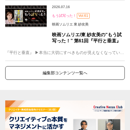
2026.07.16
もう試写った！
Vol.61
映画ソムリエ 東 紗友美
映画ソムリエ/東 紗友美の“もう試
写った！” 第61回『平行と垂直』
『平行と垂直』 ▶本当に大切にすべきものが見えなくなっているキャパオーバーと戦う人におすすめ 今年1番優しい映画度100 私たちは日々、どれだけの荷物を背負い、
編集部コンテンツ一覧へ