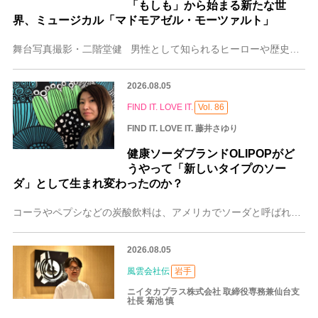
「もしも」から始まる新たな世
界、ミュージカル「マドモアゼル・モーツァルト」
舞台写真撮影・二階堂健 男性として知られるヒーローや歴史上の人物が「もし本当は女性だったとしたら」と設定してみると、面白いことが起きる。 男性しか
2026.08.05
FIND IT. LOVE IT.
Vol. 86
FIND IT. LOVE IT. 藤井さゆり
健康ソーダブランドOLIPOPがど
うやって「新しいタイプのソー
ダ」として生まれ変わったのか？
コーラやペプシなどの炭酸飲料は、アメリカでソーダと呼ばれます。 アメリカは今、‟健康ソーダ”ブーム。新しいブランドが次々と登場し、スーパーマーケットでもコカ
2026.08.05
風雲会社伝
岩手
ニイタカプラス株式会社 取締役専務兼仙台支
社長 菊池 慎