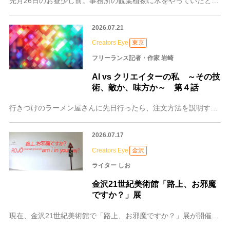
先月26日のお昼少し前。事務所の観葉植物に水をやっていたとき。あれ？揺れてるなと思った途端に本棚からバタバタバタと本が3冊床に落ちてきました。地震です。すぐにテ
2026.07.21
Creators Eye
東京
フリーランス記者・作家 岩崎
AI vs クリエイターの私 ～その技
術、敵か、味方か～ 第４話
行きつけのラーメン屋さんに先日行ったら、注文方法を説明するポスターがとてもわかりやすくなっていました。 以前はパソコンでベタ打ちしたものに色を付けたようなもので
2026.07.17
Creators Eye
金沢
ライター しお
金沢21世紀美術館「路上、お邪魔
ですか？」展
現在、金沢21世紀美術館で「路上、お邪魔ですか？」展が開催されている。 同展は、1986年に文化人や研究者が立ち上げた「路上観察学会」40周年記念を兼ねて企画さ