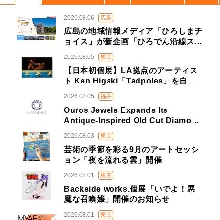
2026.08.06
広島
広島の地域情報メディア「ひろしまチ
ョイス」が新企画「ひろでん沿線ス…
2026.08.05
東京
【日本初個展】LA拠点のアーティス
ト Ken Higaki「Tadpoles」を自…
2026.08.05
福井
Ouros Jewels Expands Its
Antique-Inspired Old Cut Diamo…
2026.08.03
東京
芸術の季節を彩る9月のアートセッシ
ョン「夜を流れる雲」開催
2026.08.01
東京
Backside works.個展「いでよ！悪
魔な召喚嬢」開催のお知らせ
2026.08.01
東京