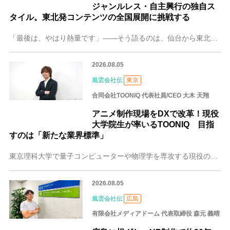
ジャンルレス・自主興行の独自ス
タイル。東北発コンテンツの全国展開に挑戦する
「最後は、やはり熱量です」――そう語るのは、仙台から東北のエンタメシーンを牽引（けんいん）するニイタカプラス株式会社の菊池 慎（きくち しん）さん。ジャンルレス
2026.08.05
風雲会社伝
東京
合同会社TOONIQ 代表社員/CEO 大木 天翔
アニメ制作現場をDXで改革！現役
大学院生が率いるTOONIQ 目指
すのは「新たな業界標準」
東京理科大学で量子コンピューターや物理学を専攻する現役の大学院生でありながら、合同会社TOONIQを創業した大木 天翔（おおき たかと）さん。大木さんが目指した
2026.08.05
風雲会社伝
広島
有限会社メディアドーム 代表取締役 森元 義晴