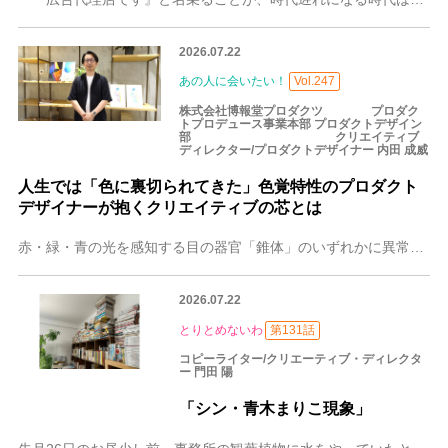
2026.07.22
あの人に会いたい！
Vol.247
株式会社博報堂プロダクツ プロダク
トプロデュース事業本部 プロダクトデザイン
部 クリエイティブ
ディレクター/プロダクトデザイナー 内田 成威
人生では「色に裏切られてきた」色覚特性のプロダクト
デザイナーが抱くクリエイティブの芯とは
赤・緑・青の光を感知する目の器官「錐体」のいずれかに異常がみられる「色覚特性」。近年は「色覚多様性」とも呼ばれます。 株式会社博報堂プロダクツのクリエイティブデ
2026.07.22
とりとめないわ
第131話
コピーライター/クリエーティブ・ディレクタ
ー 門田 陽
「シン・青木まりこ現象」